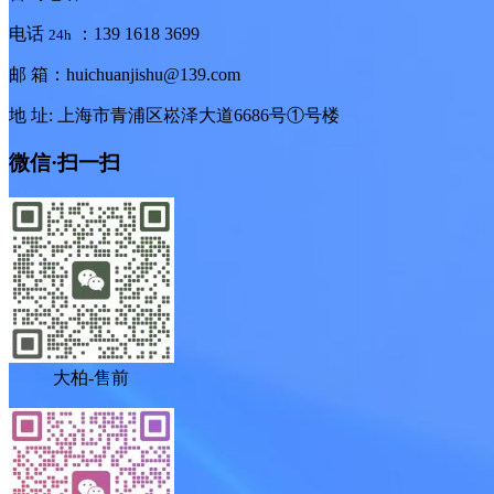
电话
：139 1618 3699
24h
邮 箱：huichuanjishu@139.com
地 址: 上海市青浦区崧泽大道6686号①号楼
微信·扫一扫
大柏-售前