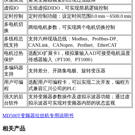
虚拟IO
五组虚拟DIDO，可实现简易逻辑控制
定时控制
定时控制功能：设定时间范围0.0 min ~ 6500.0 min
多电机切
两组电机参数，可实现两个电机切换控制
换
多线程总
支持六种现场总线：Modbus、Profibus-DP、
线支持
CANLink、CANopen、Profinet、EtherCAT
电机过热
选配IO扩展卡1，模拟量输入AI3可接受电机温度
保护
传感器输入（PT100、PT1000）
多编码器
支持差分、开路集电极、旋转变压器
支持
用户可编
选配用户可编程卡，可以实现二次开发，编程方
程
式兼容汇川公司的PLC
强大的后
支持变频器参数操作及虚拟示波器功能；通过虚
台软件
拟示波器可实现对变频器内部的状态监视
MD500T变频器拉丝机专用说明书
相关产品