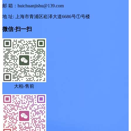
邮 箱：huichuanjishu@139.com
地 址: 上海市青浦区崧泽大道6686号①号楼
微信·扫一扫
大柏-售前