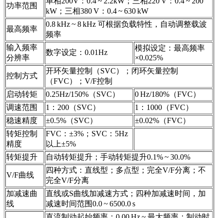
单相200V：0.4 ~ 2.2kW；三相220 V：0.4 ~ 200
功率范围
kW；三相380 V：0.4 ~ 630 kW
0.8 kHz ~ 8 kHz 可根据负载特性，自动调整载波
最高频率
频率
输入频率
模拟设定：最高频率
数字设定：0.01Hz
分辨率
×0.025%
开环矢量控制（SVC）；闭环矢量控制
控制方式
（FVC）；V/F控制
启动转矩
0.25Hz/150%（SVC）
0 Hz/180%（FVC）
调速范围
1：200（SVC）
1：1000（FVC）
稳速精度
±0.5%（SVC）
±0.02%（FVC）
转矩控制
FVC：±3%；SVC：5Hz
精度
以上±5%
转矩提升
自动转矩提升；手动转矩提升0.1% ~ 30.0%
四种方式：直线型；多点型；完全V/F分离；不
V/F曲线
完全V/F分离
加减速曲
直线或S曲线加减速方式；四种加减速时间，加
线
减速时间范围0.0 ~ 6500.0 s
直流制动起始频率：0.00 Hz ~ 最大频率；制动时