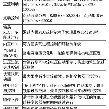
直流制动
间：0.0 s ~ 36.0 s；制动动作电流值：0.0% ~
100.0%
点动频率范围：0.00 Hz ~ 50.00 Hz；点动加减速
点动控制
时间0.0 s ~ 6500.0 s
简易
PLC、多
通过内置PLC或控制端子实现最多16段速运行
段速运行
内置PID
可方便实现过程控制闭环控制系统
自动电压
当电网电压变化时，能自动保持输出电压恒定
调(AVR)
过压过流
对运行期间电流电压自动限制，防止频繁过流过
失速控制
压故障
快速限流
最大限度减小过流故障，保护变频器正常运行
功能
转矩限定
“挖土机”特性，对运行期间转矩自动限制，防止
与控制
频繁过流故障；矢量控制模式可实现转矩控制
瞬时停电时通过负载回馈能量补偿电压的降低，
瞬停不停
维持变频器短时间内继续运行
快速限流
避免变频器频繁的出现过流故障